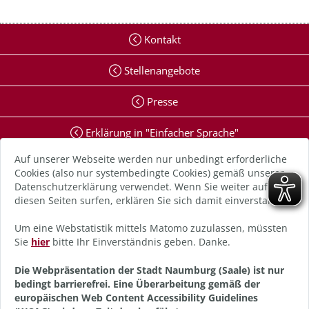
Kontakt
Stellenangebote
Presse
Erklärung in "Einfacher Sprache"
Auf unserer Webseite werden nur unbedingt erforderliche
Erklärung zur Barrierefreiheit
Cookies (also nur systembedingte Cookies) gemäß unserer
Datenschutzerklärung verwendet. Wenn Sie weiter auf
Digitale Barriere melden
diesen Seiten surfen, erklären Sie sich damit einverstanden.
Impressum
Um eine Webstatistik mittels Matomo zuzulassen, müssten
Sie
hier
bitte Ihr Einverständnis geben. Danke.
Datenschutz
Die Webpräsentation der Stadt Naumburg (Saale) ist nur
bedingt barrierefrei. Eine Überarbeitung gemäß der
Anmelden
europäischen Web Content Accessibility Guidelines