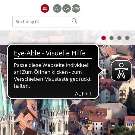
A-
A+
S/W