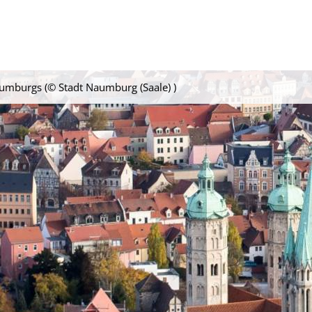
mburgs (© Stadt Naumburg (Saale) )