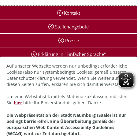
Kontakt
Stellenangebote
Presse
Erklärung in "Einfacher Sprache"
Auf unserer Webseite werden nur unbedingt erforderliche
Erklärung zur Barrierefreiheit
Cookies (also nur systembedingte Cookies) gemäß unserer
Datenschutzerklärung verwendet. Wenn Sie weiter auf
Digitale Barriere melden
diesen Seiten surfen, erklären Sie sich damit einverstanden.
Impressum
Um eine Webstatistik mittels Matomo zuzulassen, müssten
Sie
hier
bitte Ihr Einverständnis geben. Danke.
Datenschutz
Die Webpräsentation der Stadt Naumburg (Saale) ist nur
bedingt barrierefrei. Eine Überarbeitung gemäß der
Anmelden
europäischen Web Content Accessibility Guidelines
(WCAG) wird zur Zeit durchgeführt.