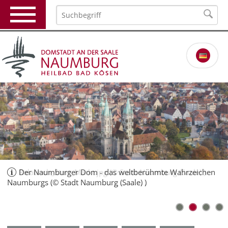
Der Naumburger Dom - das weltberühmte Wahrzeichen
Relaunch_Start_Markt.jpg (© Stadt Naumburg (Saale) )
Naumburgs (© Stadt Naumburg (Saale) )