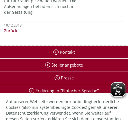
für Fahrräder geschaffen worden. Die
Außenanlagen befinden sich noch in
der Gestaltung.
10.12.2018
Zurück
Kontakt
Stellenangebote
Presse
Erklärung in "Einfacher Sprache"
Auf unserer Webseite werden nur unbedingt erforderliche
Erklärung zur Barrierefreiheit
Cookies (also nur systembedingte Cookies) gemäß unserer
Datenschutzerklärung verwendet. Wenn Sie weiter auf
Digitale Barriere melden
diesen Seiten surfen, erklären Sie sich damit einverstanden.