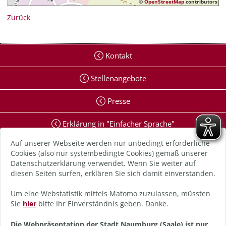
©
OpenStreetMap
contributors
Zurück
Kontakt
Stellenangebote
Presse
Erklärung in "Einfacher Sprache"
Auf unserer Webseite werden nur unbedingt erforderliche
Erklärung zur Barrierefreiheit
Cookies (also nur systembedingte Cookies) gemäß unserer
Datenschutzerklärung verwendet. Wenn Sie weiter auf
Digitale Barriere melden
diesen Seiten surfen, erklären Sie sich damit einverstanden.
Impressum
Um eine Webstatistik mittels Matomo zuzulassen, müssten
Sie
hier
bitte Ihr Einverständnis geben. Danke.
Datenschutz
Die Webpräsentation der Stadt Naumburg (Saale) ist nur