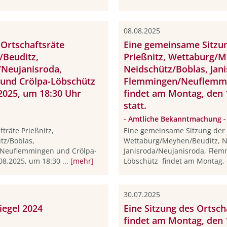
08.08.2025
Ortschaftsräte
Eine gemeinsame Sitzun
/Beuditz,
Prießnitz, Wettaburg/M
/Neujanisroda,
Neidschütz/Boblas, Jan
und Crölpa-Löbschütz
Flemmingen/Neuflemmi
2025, um 18:30 Uhr
findet am Montag, den 
statt.
- Amtliche Bekanntmachung -
träte Prießnitz,
Eine gemeinsame Sitzung der O
tz/Boblas,
Wettaburg/Meyhen/Beuditz, N
/Neuflemmingen und Crölpa-
Janisroda/Neujanisroda, Fle
8.2025, um 18:30 ...
[mehr]
Löbschütz findet am Montag, 
30.07.2025
egel 2024
Eine Sitzung des Ortsc
findet am Montag, den 