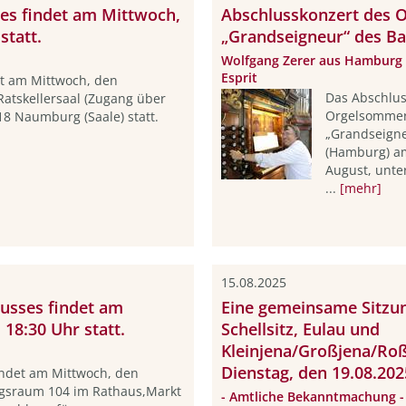
es findet am Mittwoch,
Abschlusskonzert des 
statt.
„Grandseigneur“ des Ba
Wolfgang Zerer aus Hamburg l
Esprit
et am Mittwoch, den
Das Abschlus
Ratskellersaal (Zugang über
Orgelsommers
18 Naumburg (Saale) statt.
„Grandseigne
(Hamburg) a
August, unter
...
[mehr]
15.08.2025
usses findet am
Eine gemeinsame Sitzun
18:30 Uhr statt.
Schellsitz, Eulau und
Kleinjena/Großjena/Ro
Dienstag, den 19.08.202
indet am Mittwoch, den
ngsraum 104 im Rathaus,Markt
- Amtliche Bekanntmachung -