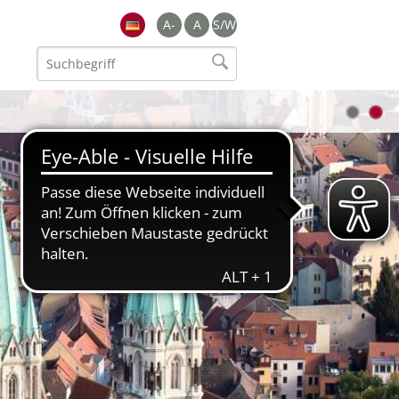
A-
A
S/W