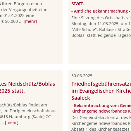
statt.
4 ihren Bürgern einen
n der Vergangenheit eine
- Amtliche Bekanntmachung -
dem 01.01.2022 eine
Eine Sitzung des Ortschaftsra
ls 50.000 ...
[mehr]
Montag, den 11.08.2025, um 1
"Alte Schule", Boblaser Straß
Boblas statt. Folgende Tageso
30.06.2025
ates Neidschütz/Boblas
Friedhofsgebührensatzu
025 statt.
im Evangelischen Kirc
Saaleck
dschütz/Boblas findet am
- Bekanntmachung vom Gemei
r, im Dorfgemeinschaftshaus
Kirchengemeindeverbandes Kö
 06618 Naumburg (Saale) OT
Der Gemeindekirchenrat des 
...
[mehr]
Kirchengemeindeverbandes Kös
Absatz 1 des Kirchengesetzes