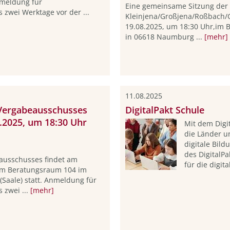
nmeldung für
Eine gemeinsame Sitzung der O
 zwei Werktage vor der ...
Kleinjena/Großjena/Roßbach/G
19.08.2025, um 18:30 Uhr,im Bü
in 06618 Naumburg ...
[mehr]
11.08.2025
 Vergabeausschusses
DigitalPakt Schule
8.2025, um 18:30 Uhr
Mit dem Digi
die Länder u
digitale Bild
des DigitalP
eausschusses findet am
für die digit
 im Beratungsraum 104 im
Saale) statt. Anmeldung für
 zwei ...
[mehr]