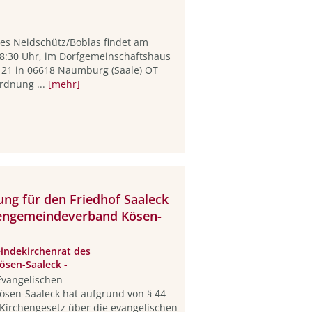
tes Neidschütz/Boblas findet am
8:30 Uhr, im Dorfgemeinschaftshaus
e 21 in 06618 Naumburg (Saale) OT
rdnung ...
[mehr]
ng für den Friedhof Saaleck
hengemeindeverband Kösen-
ndekirchenrat des
sen-Saaleck -
Evangelischen
en-Saaleck hat auf­grund von § 44
 Kirchengesetz über die evangelischen