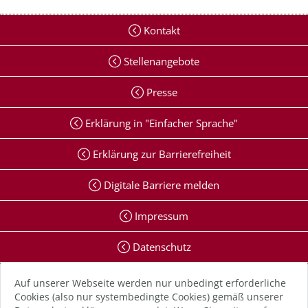
Kontakt
Stellenangebote
Presse
Erklärung in "Einfacher Sprache"
Erklärung zur Barrierefreiheit
Digitale Barriere melden
Impressum
Datenschutz
Anmelden
Auf unserer Webseite werden nur unbedingt erforderliche
Cookies (also nur systembedingte Cookies) gemäß unserer