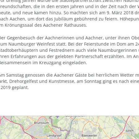
Vor dreißig Jahren wurde die Städtepartnerschaft zwischen Naumb
Freundschaften, die in den ersten Jahren und in der Zeit nach de
heute, und neue kamen hinzu. So machten sich am 9. März 2018 
nach Aachen, um dort das Jubiläum gebührend zu feiern. Höhepun
im Krönungssaal des Aachener Rathauses.
Der Gegenbesuch der Aachnerinnen und Aachner, unter ihnen Ober
zum Naumburger Weinfest statt. Bei der Feierstunde im Dom am 
Stadtoberhäuptern und Festrednern auch viele Naumburgerinnen 
ihren Erfahrungen aus der gelebten Partnerschaft erzählten. Im A
Beisammensein im Kreuzgang eingeladen.
Am Samstag genossen die Aachener Gäste bei herrlichem Wetter mi
arkt, Drehorgelfest und Kunstmesse, am Sonntag ging es nach ei
 2019 geplant.