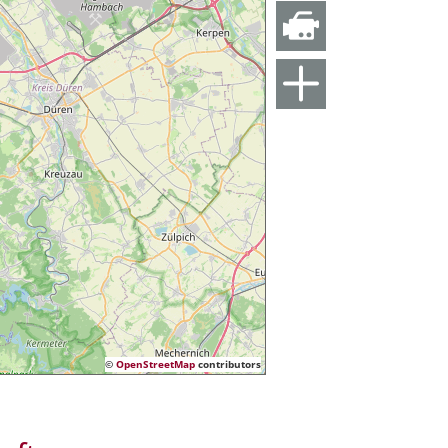
©
OpenStreetMap
contributors