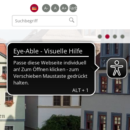
A-
A
A+
Farbe