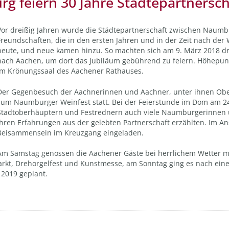
 feiern 30 Jahre Städtepartnersch
Vor dreißig Jahren wurde die Städtepartnerschaft zwischen Naumb
Freundschaften, die in den ersten Jahren und in der Zeit nach de
heute, und neue kamen hinzu. So machten sich am 9. März 2018 
nach Aachen, um dort das Jubiläum gebührend zu feiern. Höhepun
im Krönungssaal des Aachener Rathauses.
Der Gegenbesuch der Aachnerinnen und Aachner, unter ihnen Ober
zum Naumburger Weinfest statt. Bei der Feierstunde im Dom am 
Stadtoberhäuptern und Festrednern auch viele Naumburgerinnen 
ihren Erfahrungen aus der gelebten Partnerschaft erzählten. Im A
Beisammensein im Kreuzgang eingeladen.
Am Samstag genossen die Aachener Gäste bei herrlichem Wetter mi
arkt, Drehorgelfest und Kunstmesse, am Sonntag ging es nach ei
 2019 geplant.