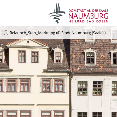
Relaunch_Start_Markt.jpg (© Stadt Naumburg (Saale) )