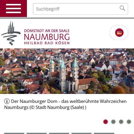
Der Naumburger Dom - das weltberühmte Wahrzeichen
Relaunch_Start_Markt.jpg (© Stadt Naumburg (Saale) )
Naumburgs (© Stadt Naumburg (Saale) )