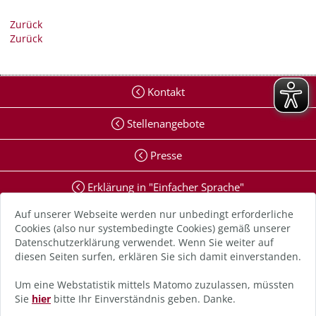
Zurück
Zurück
Kontakt
Stellenangebote
Presse
Erklärung in "Einfacher Sprache"
Auf unserer Webseite werden nur unbedingt erforderliche
Erklärung zur Barrierefreiheit
Cookies (also nur systembedingte Cookies) gemäß unserer
Datenschutzerklärung verwendet. Wenn Sie weiter auf
Digitale Barriere melden
diesen Seiten surfen, erklären Sie sich damit einverstanden.
Impressum
Um eine Webstatistik mittels Matomo zuzulassen, müssten
Sie
hier
bitte Ihr Einverständnis geben. Danke.
Datenschutz