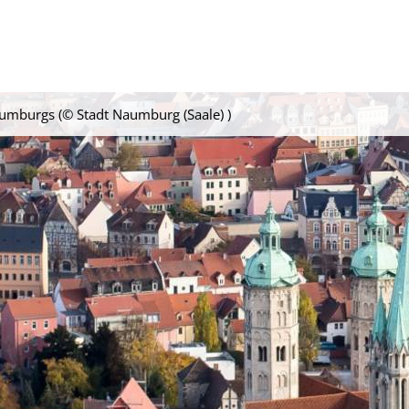
mburgs (© Stadt Naumburg (Saale) )