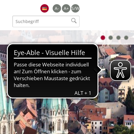
A-
A+
S/W