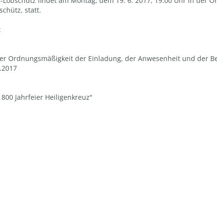
-Löbschütz findet am Montag, dem 19. 6. 2017, 19.00 Uhr in der Ort
chütz, statt.
:
 der Ordnungsmäßigkeit der Einladung, der Anwesenheit und der Be
3.2017
 800 Jahrfeier Heiligenkreuz"