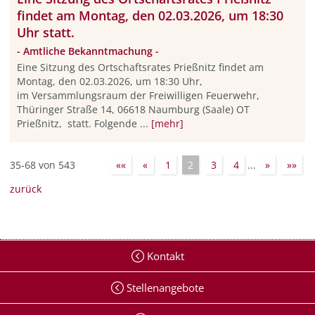
findet am Montag, den 02.03.2026, um 18:30
Uhr statt.
- Amtliche Bekanntmachung -
Eine Sitzung des Ortschaftsrates Prießnitz findet am
Montag, den 02.03.2026, um 18:30 Uhr,
im Versammlungsraum der Freiwilligen Feuerwehr,
Thüringer Straße 14, 06618 Naumburg (Saale) OT
Prießnitz, statt. Folgende ...
[mehr]
35-68 von 543
««
«
1
2
3
4
...
»
»»
zurück
Kontakt
Stellenangebote