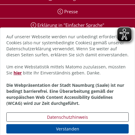
Presse
Erklärung in "Einfacher Sprache"
Auf unserer Webseite werden nur unbedingt erforderliche
Erklärung zur Barrierefreiheit
Cookies (also nur systembedingte Cookies) gemäß unserer
Datenschutzerklärung verwendet. Wenn Sie weiter auf
Digitale Barriere melden
diesen Seiten surfen, erklären Sie sich damit einverstanden.
Impressum
Um eine Webstatistik mittels Matomo zuzulassen, müssten
Sie
hier
bitte Ihr Einverständnis geben. Danke.
Datenschutz
Die Webpräsentation der Stadt Naumburg (Saale) ist nur
bedingt barrierefrei. Eine Überarbeitung gemäß der
Anmelden
europäischen Web Content Accessibility Guidelines
(WCAG) wird zur Zeit durchgeführt.
Datenschutzhinweis
Verstanden