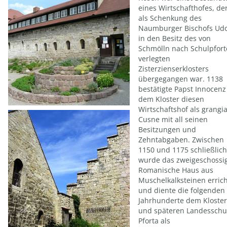
eines Wirtschafthofes, de
als Schenkung des
Naumburger Bischofs Udo 
in den Besitz des von
Schmölln nach Schulpfort
verlegten
Zisterzienserklosters
übergegangen war. 1138
bestätigte Papst Innocenz 
dem Kloster diesen
Wirtschaftshof als grangi
Cusne mit all seinen
Besitzungen und
Zehntabgaben. Zwischen
1150 und 1175 schließlich
wurde das zweigeschossi
Romanische Haus aus
Muschelkalksteinen errich
und diente die folgenden
Jahrhunderte dem Kloster
und späteren Landesschu
Pforta als