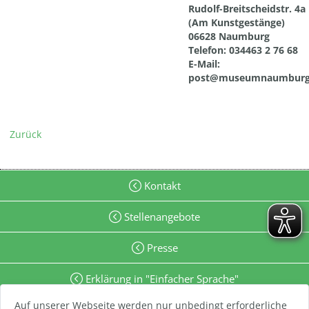
Rudolf-Breitscheidstr. 4a
(Am Kunstgestänge)
06628 Naumburg
Telefon: 034463 2 76 68
E-Mail:
post@museumnaumburg
Zurück
Kontakt
Stellenangebote
Presse
Erklärung in "Einfacher Sprache"
Auf unserer Webseite werden nur unbedingt erforderliche