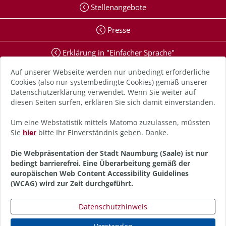
Stellenangebote
Presse
Erklärung in "Einfacher Sprache"
Auf unserer Webseite werden nur unbedingt erforderliche
Erklärung zur Barrierefreiheit
Cookies (also nur systembedingte Cookies) gemäß unserer
Datenschutzerklärung verwendet. Wenn Sie weiter auf
Digitale Barriere melden
diesen Seiten surfen, erklären Sie sich damit einverstanden.
Impressum
Um eine Webstatistik mittels Matomo zuzulassen, müssten
Sie
hier
bitte Ihr Einverständnis geben. Danke.
Datenschutz
Die Webpräsentation der Stadt Naumburg (Saale) ist nur
bedingt barrierefrei. Eine Überarbeitung gemäß der
Anmelden
europäischen Web Content Accessibility Guidelines
(WCAG) wird zur Zeit durchgeführt.
Datenschutzhinweis