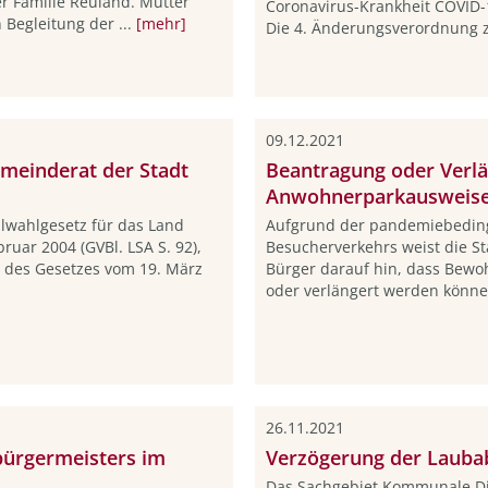
 Familie Reuland. Mutter
Coronavirus-Krankheit COVID
 Begleitung der ...
[mehr]
Die 4. Änderungsverordnung zu
09.12.2021
emeinderat der Stadt
Beantragung oder Verl
Anwohnerparkausweis
lwahlgesetz für das Land
Aufgrund der pandemiebedin
uar 2004 (GVBl. LSA S. 92),
Besucherverkehrs weist die S
4 des Gesetzes vom 19. März
Bürger darauf hin, dass Bew
oder verlängert werden können
26.11.2021
bürgermeisters im
Verzögerung der Lauba
Das Sachgebiet Kommunale Die