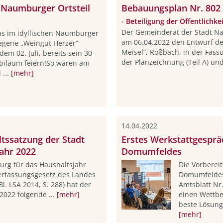
m Naumburger Ortsteil
Bebauungsplan Nr. 802
- Beteiligung der Öffentlichke
Der Gemeinderat der Stadt Nau
s im idyllischen Naumburger
am 06.04.2022 den Entwurf d
egene ‚‚Weingut Herzer‘‘
Meisel“, Roßbach, in der Fas
em 02. Juli, bereits sein 30-
der Planzeichnung (Teil A) und
ubiläum feiern!So waren am
...
[mehr]
14.04.2022
ssatzung der Stadt
Erstes Werkstattgesprä
ahr 2022
Domumfeldes
urg für das Haushaltsjahr
Die Vorberei
rfassungsgesetz des Landes
Domumfeldes
l. LSA 2014, S. 288) hat der
Amtsblatt Nr.
2022 folgende ...
[mehr]
einen Wettbe
beste Lösung 
[mehr]