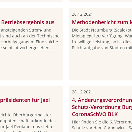
28.12.2021
 Betriebsergebnis aus
Methodenbericht zum M
s ansteigenden Strom- und
Die Stadt Naumburg (Saale) st
 sind auch an der Technische
Mietspiegel zu Verfügung. War
vorbeigegangen. Eine solche
freiwillige Leistung, so ist di
 so nicht vorhergesehen. ...
Pflichtaufgabe von Städten mit
28.12.2021
räsidenten für Jael
4. Änderungsverordnun
Schutz-Verordnung Burg
CoronaSchVO BLK
eichte Oberbürgermeister
renpatenschaftsurkunde des
Hier finden Sie die 6. Verord
r Jael Reuland, das siebte
Schutz vor dem Coronavirus 