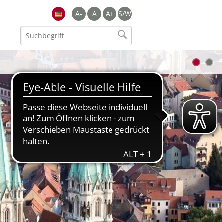
A-
A
A+
S/W