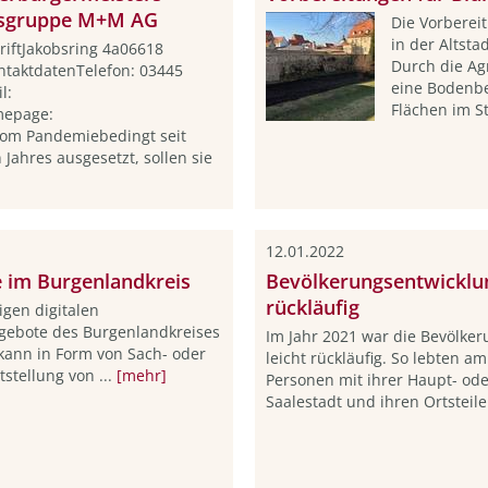
ngsgruppe M+M AG
Die Vorberei
in der Altst
iftJakobsring 4a06618
Durch die Ag
taktdatenTelefon: 03445
eine Bodenb
l:
Flächen im S
epage:
om Pandemiebedingt seit
 Jahres ausgesetzt, sollen sie
12.01.2022
e im Burgenlandkreis
Bevölkerungsentwicklu
rückläufig
igen digitalen
ngebote des Burgenlandkreises
Im Jahr 2021 war die Bevölke
 kann in Form von Sach- oder
leicht rückläufig. So lebten 
stellung von ...
[mehr]
Personen mit ihrer Haupt- ode
Saalestadt und ihren Ortsteil