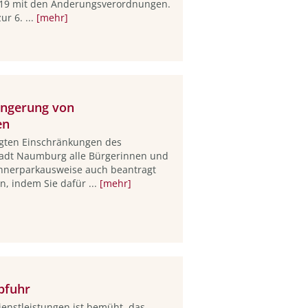
-19 mit den Änderungsverordnungen.
r 6. ...
[mehr]
ängerung von
en
gten Einschränkungen des
tadt Naumburg alle Bürgerinnen und
ohnerparkausweise auch beantragt
, indem Sie dafür ...
[mehr]
bfuhr
nstleistungen ist bemüht, das