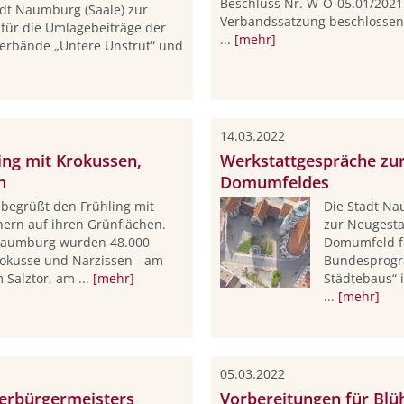
Beschluss Nr. W-Ö-05.01/2021
dt Naumburg (Saale) zur
Verbandssatzung beschlossen
für die Umlagebeiträge der
...
[mehr]
erbände „Untere Unstrut“ und
14.03.2022
ng mit Krokussen,
Werkstattgespräche zu
n
Domumfeldes
begrüßt den Frühling mit
Die Stadt Na
hern auf ihren Grünflächen.
zur Neugesta
 Naumburg wurden 48.000
Domumfeld fo
okusse und Narzissen - am
Bundesprogr
 Salztor, am ...
[mehr]
Städtebaus“ 
...
[mehr]
05.03.2022
erbürgermeisters
Vorbereitungen für Bl