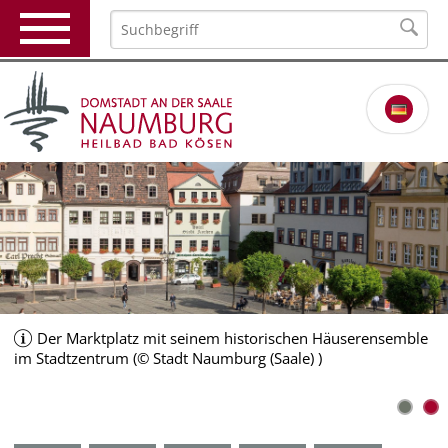
Der Naumburger Dom - das weltberühmte Wahrzeichen
Der Marktplatz mit seinem historischen Häuserensemble
Naumburgs (© Stadt Naumburg (Saale) )
im Stadtzentrum (© Stadt Naumburg (Saale) )