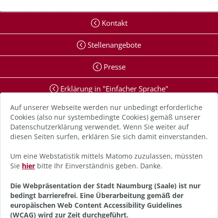
Kontakt
Stellenangebote
Presse
Erklärung in "Einfacher Sprache"
Auf unserer Webseite werden nur unbedingt erforderliche
Erklärung zur Barrierefreiheit
Cookies (also nur systembedingte Cookies) gemäß unserer
Datenschutzerklärung verwendet. Wenn Sie weiter auf
Digitale Barriere melden
diesen Seiten surfen, erklären Sie sich damit einverstanden.
Impressum
Um eine Webstatistik mittels Matomo zuzulassen, müssten
Sie
hier
bitte Ihr Einverständnis geben. Danke.
Datenschutz
Die Webpräsentation der Stadt Naumburg (Saale) ist nur
bedingt barrierefrei. Eine Überarbeitung gemäß der
Anmelden
europäischen Web Content Accessibility Guidelines
(WCAG) wird zur Zeit durchgeführt.