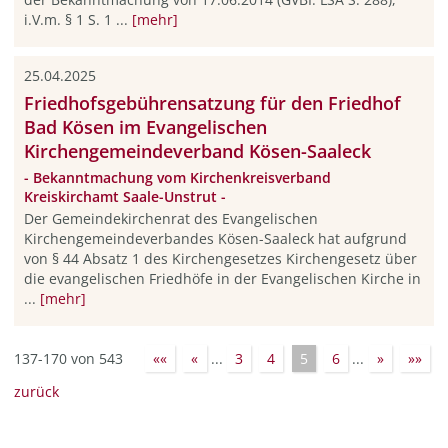
i.V.m. § 1 S. 1 ...
[mehr]
25.04.2025
Friedhofsgebührensatzung für den Friedhof
Bad Kösen im Evangelischen
Kirchengemeindeverband Kösen-Saaleck
- Bekanntmachung vom Kirchenkreisverband
Kreiskirchamt Saale-Unstrut -
Der Gemeindekirchenrat des Evangelischen
Kirchengemeindeverbandes Kösen-Saaleck hat auf­grund
von § 44 Absatz 1 des Kirchengesetzes Kirchengesetz über
die evangelischen Friedhöfe in der Evangelischen Kirche in
...
[mehr]
137-170 von 543
««
«
...
3
4
5
6
...
»
»»
zurück