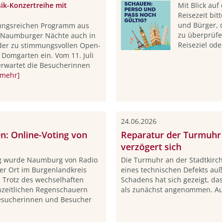
ik-Konzertreihe mit
Mit Blick au
Reisezeit bit
und Bürger, 
ungsreichen Programm aus
zu überprüfen
e Naumburger Nächte auch in
Reiseziel ode
er zu stimmungsvollen Open-
 Domgarten ein. Vom 11. Juli
erwartet die Besucherinnen
[mehr]
24.06.2026
n: Online-Voting von
Reparatur der Turmuhr 
verzögert sich
g wurde Naumburg von Radio
Die Turmuhr an der Stadtkirch
er Ort im Burgenlandkreis
eines technischen Defekts auß
 Trotz des wechselhaften
Schadens hat sich gezeigt, da
nzeitlichen Regenschauern
als zunächst angenommen. Au
esucherinnen und Besucher