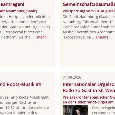
beantragen!
Gemeinschaftsbaumaßn
adt Naumburg (Saale)
Vollsperrung vom 10. August 
einen Hortplatz oder möchten
Die Stadt Naumburg (Saale) 
ndergarten anmelden? Jetzt
Naumburg führen ab dem 10. 
l der Stadt Naumburg (Saale)
Gemeinschaftsbaumaßnahme a
 Elternportal bietet eine
Ausbau betrifft den Abschnit
Plattform, welche ...
[mehr]
Jakobsstraße. Im ...
[mehr]
04.08.2026
nd Roots-Musik im
Internationaler Orgels
Bollo zu Gast in St. Wen
lues- und Roots-Musik geht
Preisgekrönter spanischer Org
an der Hildebrandt-Orgel am 
Naumburger Nächte“ am
um 19.30 Uhr in die vorletzte
Der preisgek
svollen Ambiente des
Fernández Bol