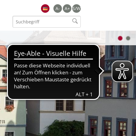
A-
A+
S/W