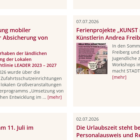
07.07.2026
fung mobiler
Ferienprojekte „KUNST
r Absicherung von
Künstlerin Andrea Frei
In den Somme
Freiberg und
haben der ländlichen
Jugendliche 
ng der Lokalen
Workshops i
htlinie LEADER 2023 – 2027
macht STADT“
2026 wurde über die
[mehr]
 Zufahrtsschutzeinrichtungen
 lokalen Großveranstaltungen
derprogramms „Umsetzung von
hen Entwicklung im ...
[mehr]
02.07.2026
 11. Juli im
Die Urlaubszeit steht be
Personalausweis und R