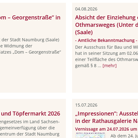
04.08.2026
m – Georgenstraße“ in
Absicht der Einziehung 
Othmarsweges (Unter 
(Saale)
 der Stadt Naumburg (Saale)
- Amtliche Bekanntmachung -
die Widmung der
Der Ausschuss für Bau und Wi
latzes „Dom – Georgenstraße“
hat in seiner Sitzung am 02.0
einer Teilfläche des Othmars
gemäß § 8 ...
[mehr]
15.07.2026
 und Töpfermarkt 2026
„Impressionen“: Ausste
in der Rathausgalerie
engesetzes im Land Sachsen-
Allgemeinverfügung über die
Vernissage am 24.07.2026 um
tzentrum der Stadt Naumburg
Ab dem 24. J