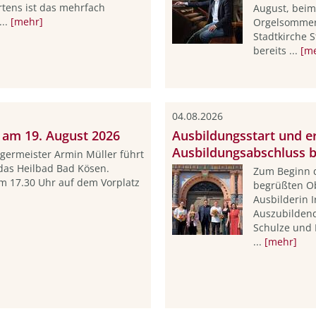
ens ist das mehrfach
August, beim
...
[mehr]
Orgelsommers
Stadtkirche S
bereits ...
[m
04.08.2026
 am 19. August 2026
Ausbildungsstart und er
Ausbildungsabschluss b
germeister Armin Müller führt
das Heilbad Bad Kösen.
Zum Beginn 
 um 17.30 Uhr auf dem Vorplatz
begrüßten O
Ausbilderin 
Auszubilden
Schulze und 
...
[mehr]