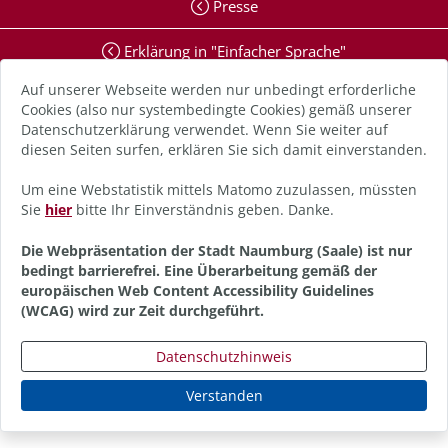
Presse
Erklärung in "Einfacher Sprache"
Auf unserer Webseite werden nur unbedingt erforderliche
Erklärung zur Barrierefreiheit
Cookies (also nur systembedingte Cookies) gemäß unserer
Datenschutzerklärung verwendet. Wenn Sie weiter auf
Digitale Barriere melden
diesen Seiten surfen, erklären Sie sich damit einverstanden.
Impressum
Um eine Webstatistik mittels Matomo zuzulassen, müssten
Sie
hier
bitte Ihr Einverständnis geben. Danke.
Datenschutz
Die Webpräsentation der Stadt Naumburg (Saale) ist nur
bedingt barrierefrei. Eine Überarbeitung gemäß der
Anmelden
europäischen Web Content Accessibility Guidelines
(WCAG) wird zur Zeit durchgeführt.
Datenschutzhinweis
Verstanden