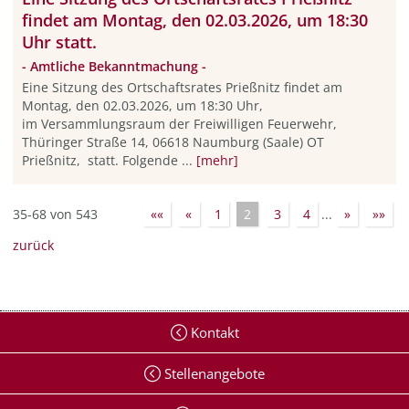
findet am Montag, den 02.03.2026, um 18:30
Uhr statt.
- Amtliche Bekanntmachung -
Eine Sitzung des Ortschaftsrates Prießnitz findet am
Montag, den 02.03.2026, um 18:30 Uhr,
im Versammlungsraum der Freiwilligen Feuerwehr,
Thüringer Straße 14, 06618 Naumburg (Saale) OT
Prießnitz, statt. Folgende ...
[mehr]
35-68 von 543
««
«
1
2
3
4
...
»
»»
zurück
Kontakt
Stellenangebote