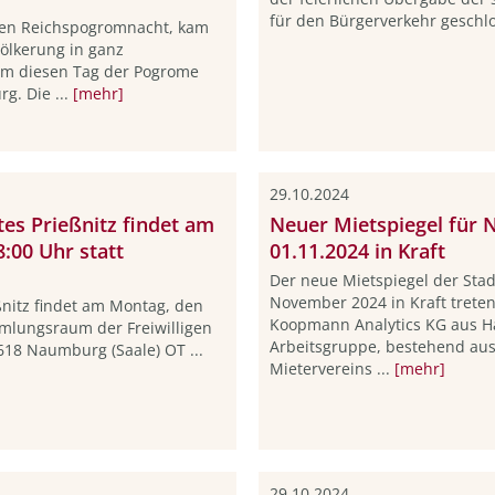
für den Bürgerverkehr geschlo
ten Reichspogromnacht, kam
völkerung in ganz
um diesen Tag der Pogrome
g. Die ...
[mehr]
29.10.2024
tes Prießnitz findet am
Neuer Mietspiegel für 
:00 Uhr statt
01.11.2024 in Kraft
Der neue Mietspiegel der Sta
November 2024 in Kraft trete
ßnitz findet am Montag, den
Koopmann Analytics KG aus H
mlungsraum der Freiwilligen
Arbeitsgruppe, bestehend aus
618 Naumburg (Saale) OT ...
Mietervereins ...
[mehr]
29.10.2024