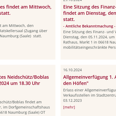
es findet am Mittwoch,
Eine Sitzung des Finan
tatt.
findet am Dienstag, de
statt.
et am Mittwoch, den
- Amtliche Bekanntmachung -
Ratskellersaal (Zugang über
Eine Sitzung des Finanz- und
 Naumburg (Saale) statt.
Dienstag, den 05.11.2024, um
Rathaus, Markt 1 in 06618 Na
mobilitätseingeschränkte Pers
16.10.2024
ates Neidschütz/Boblas
Allgemeinverfügung 1. 
2024 um 18.30 Uhr
den Höfen"
Erlass einer Allgemeinverfügu
Verkaufsstellen im Stadtzent
03.12.2023
dschütz/Boblas findet am
r, im Dorfgemeinschaftshaus
[mehr]
 06618 Naumburg (Saale) OT