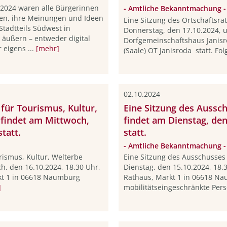
.2024 waren alle Bürgerinnen
- Amtliche Bekanntmachung -
en, ihre Meinungen und Ideen
Eine Sitzung des Ortschaftsra
Stadtteils Südwest in
Donnerstag, den 17.10.2024, 
 äußern – entweder digital
Dorfgemeinschaftshaus Janisr
r eigens ...
[mehr]
(Saale) OT Janisroda statt. Fo
02.10.2024
für Tourismus, Kultur,
Eine Sitzung des Aussc
 findet am Mittwoch,
findet am Dienstag, de
tatt.
statt.
- Amtliche Bekanntmachung -
rismus, Kultur, Welterbe
Eine Sitzung des Ausschusses 
h, den 16.10.2024, 18.30 Uhr,
Dienstag, den 15.10.2024, 18.
kt 1 in 06618 Naumburg
Rathaus, Markt 1 in 06618 Na
]
mobilitätseingeschränkte Pers