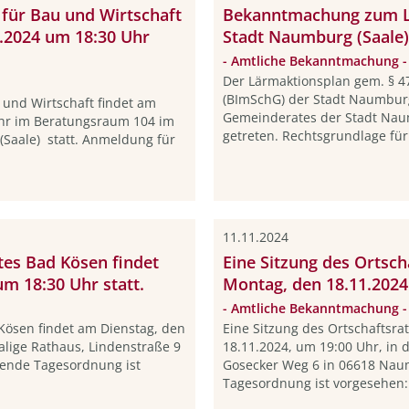
 für Bau und Wirtschaft
Bekanntmachung zum Lä
1.2024 um 18:30 Uhr
Stadt Naumburg (Saale)
- Amtliche Bekanntmachung -
Der Lärmaktionsplan gem. § 
(BImSchG) der Stadt Naumburg 
 und Wirtschaft findet am
Gemeinderates der Stadt Naum
Uhr im Beratungsraum 104 im
getreten. Rechtsgrundlage für 
Saale) statt. Anmeldung für
11.11.2024
tes Bad Kösen findet
Eine Sitzung des Ortsch
m 18:30 Uhr statt.
Montag, den 18.11.2024
- Amtliche Bekanntmachung -
 Kösen findet am Dienstag, den
Eine Sitzung des Ortschaftsra
lige Rathaus, Lindenstraße 9
18.11.2024, um 19:00 Uhr, in
gende Tagesordnung ist
Gosecker Weg 6 in 06618 Naum
Tagesordnung ist vorgesehen: 