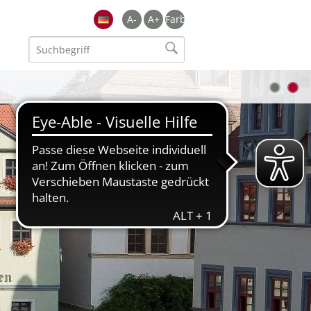
A-
A+
Farbe