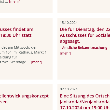
st ...
[mehr]
15.10.2024
usses findet am
Die für Dienstag, den 2
18:30 Uhr statt
Ausschusses für Sozial
abgesagt.
indet am Mittwoch, den
- Amtliche Bekanntmachung -
aum 104 im Rathaus, Markt 1
[mehr]
eldung für
s zwei Werktage ...
[mehr]
02.10.2024
teilentwicklungskonzept
Eine Sitzung des Ortsch
ssen
Janisroda/Neujanisroda
17.10.2024 um 19:00 Uhr