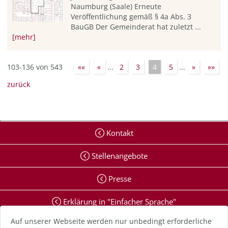
Naumburg (Saale) Erneute
Veröffentlichung gemäß § 4a Abs. 3
BauGB Der Gemeinderat hat zuletzt ...
[mehr]
103-136 von 543
««
«
...
2
3
4
5
...
»
»»
zurück
Kontakt
Stellenangebote
Presse
Erklärung in "Einfacher Sprache"
Auf unserer Webseite werden nur unbedingt erforderliche
Erklärung zur Barrierefreiheit