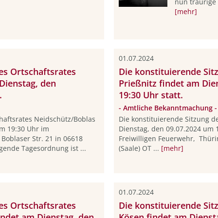
nun traurige 
[mehr]
01.07.2024
es Ortschaftsrates
Die konstituierende Sit
Dienstag, den
Prießnitz findet am Die
.
19:30 Uhr statt.
- Amtliche Bekanntmachung -
chaftsrates Neidschütz/Boblas
Die konstituierende Sitzung de
um 19:30 Uhr im
Dienstag, den 09.07.2024 um
Boblaser Str. 21 in 06618
Freiwilligen Feuerwehr, Thür
gende Tagesordnung ist ...
(Saale) OT ...
[mehr]
01.07.2024
es Ortschaftsrates
Die konstituierende Sit
ndet am Dienstag, den
Kösen findet am Dienst