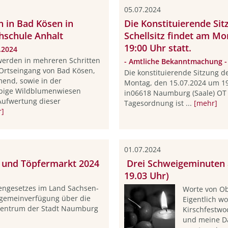
05.07.2024
 in Bad Kösen in
Die Konstituierende Sit
hschule Anhalt
Schellsitz findet am M
19:00 Uhr statt.
.2024
erden in mehreren Schritten
- Amtliche Bekanntmachung -
Ortseingang von Bad Kösen,
Die konstituierende Sitzung de
nd, sowie in der
Montag, den 15.07.2024 um 19
ebige Wildblumenwiesen
in06618 Naumburg (Saale) OT S
 Aufwertung dieser
Tagesordnung ist ...
[mehr]
r]
01.07.2024
 und Töpfermarkt 2024
Drei Schweigeminuten a
19.03 Uhr)
engesetzes im Land Sachsen-
Worte von Ob
Allgemeinverfügung über die
Eigentlich wo
tzentrum der Stadt Naumburg
Kirschfestwo
und meine D