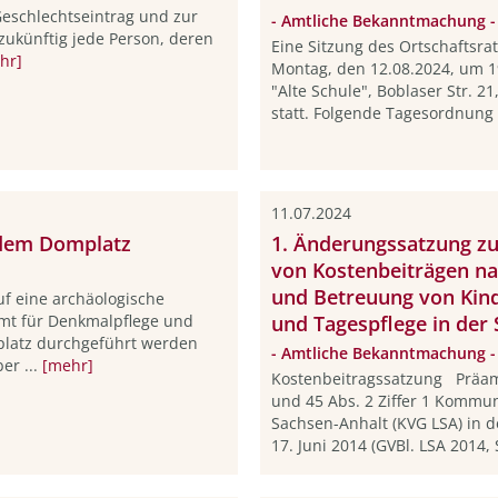
eschlechtseintrag und zur
- Amtliche Bekanntmachung -
zukünftig jede Person, deren
Eine Sitzung des Ortschaftsra
hr]
Montag, den 12.08.2024, um 1
"Alte Schule", Boblaser Str. 
statt. Folgende Tagesordnung i
11.07.2024
 dem Domplatz
1. Änderungssatzung zu
von Kostenbeiträgen n
und Betreuung von Kind
f eine archäologische
mt für Denkmalpflege und
und Tagespflege in der
platz durchgeführt werden
- Amtliche Bekanntmachung -
er ...
[mehr]
Kostenbeitragssatzung Präamb
und 45 Abs. 2 Ziffer 1 Kommu
Sachsen-Anhalt (KVG LSA) in
17. Juni 2014 (GVBl. LSA 2014, S