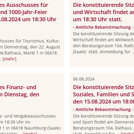
des Ausschusses für
Die konstituierende Si
nd 1000-Jahr-Feier
und Wirtschaft findet 
.08.2024 um 18:30 Uhr
um 18:30 Uhr statt.
- Amtliche Bekanntmachung -
Die konstituierende Sitzung 
Wirtschaft findet am Mittwoch
chusses für Tourismus, Kultur,
den Beratungsraum 104, Rath
am Donnerstag, den 22. August
(Saale) statt. Anmeldung für .
4,Rathaus, Markt 1 in 06618
..
[mehr]
06.08.2024
es Finanz- und
Die konstituierende Sit
m Dienstag, den
Soziales, Familien und 
den 15.08.2024 um 18:00
- Amtliche Bekanntmachung -
anz- und Vergabeausschusses
Die konstituierende Sitzung de
um 18:30 Uhr im
und Sport findet am Donnerst
 1 in 06618 Naumburg (Saale)
Beratungsraum 104, Rathaus,
chränkte ...
[mehr]
statt. Anmeldung für ...
[mehr