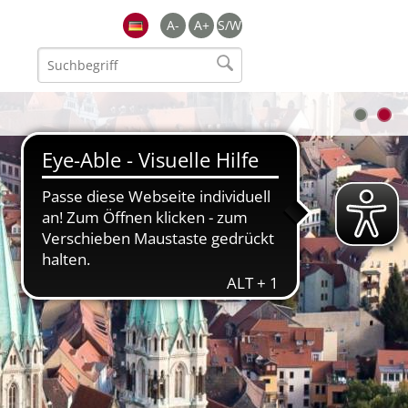
A-
A+
S/W