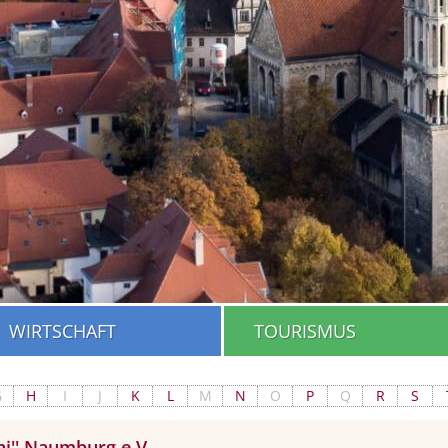
WIRTSCHAFT
TOURISMUS
G
H
I
J
K
L
M
N
O
P
Q
R
S
hi'' Naumburg e.V.