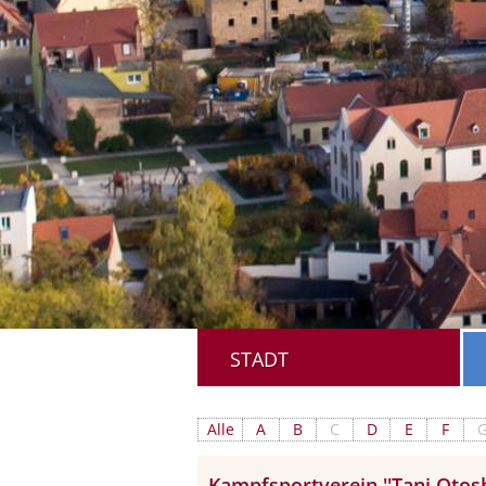
STADT
Alle
A
B
C
D
E
F
Kampfsportverein ''Tani Otos