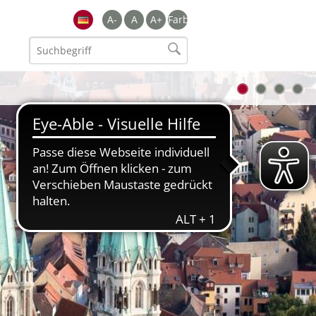
A-
A
A+
Farbe