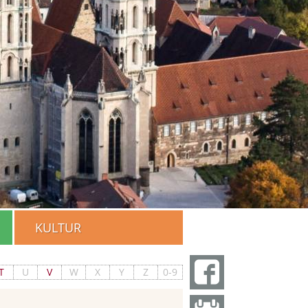
KULTUR
T
U
V
W
X
Y
Z
0-9