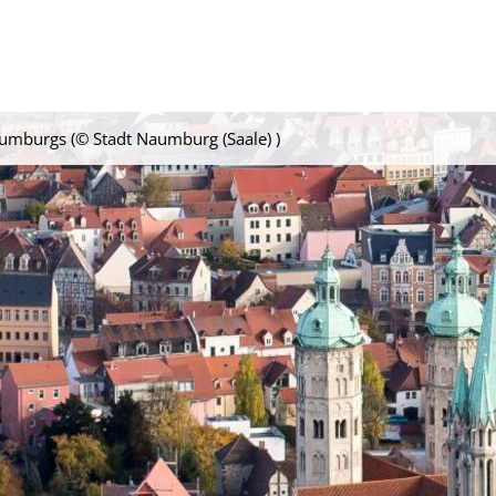
mburgs (© Stadt Naumburg (Saale) )