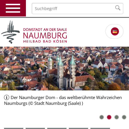
Der Naumburger Dom - das weltberühmte Wahrzeichen
Relaunch_Start_Markt.jpg (© Stadt Naumburg (Saale) )
Naumburgs (© Stadt Naumburg (Saale) )